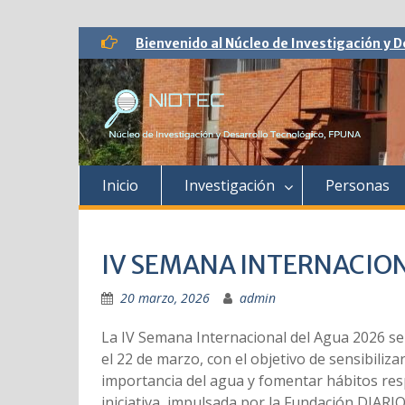
Saltar
Bienvenido al Núcleo de Investigación y D
al
contenido
Inicio
Investigación
Personas
IV SEMANA INTERNACION
20 marzo, 2026
admin
La IV Semana Internacional del Agua 2026 se 
el 22 de marzo, con el objetivo de sensibiliza
importancia del agua y fomentar hábitos res
iniciativa, impulsada por la Fundación DIAR