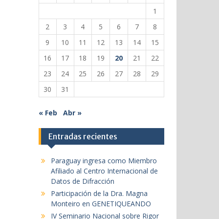
1
2
3
4
5
6
7
8
9
10
11
12
13
14
15
16
17
18
19
20
21
22
23
24
25
26
27
28
29
30
31
« Feb
Abr »
Entradas recientes
Paraguay ingresa como Miembro
Afiliado al Centro Internacional de
Datos de Difracción
Participación de la Dra. Magna
Monteiro en GENETIQUEANDO
IV Seminario Nacional sobre Rigor