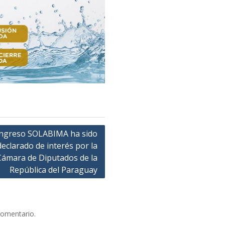
ongreso SOLABIMA ha sido
declarado de interés por la
Cámara de Diputados de la
República del Paraguay
comentario.