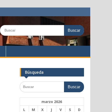
Buscar:
Búsqueda
Buscar:
marzo 2026
L
M
X
J
V
S
D