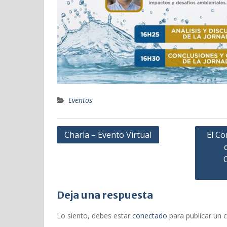
Eventos
Navegación
Charla – Evento Virtual
El C
de
entradas
Deja una respuesta
Lo siento, debes estar
conectado
para publicar un 