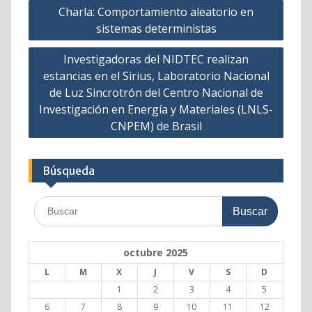
Navegación
Charla: Comportamiento aleatorio en
de
sistemas deterministas
entradas
Investigadoras del NIDTEC realizan
estancias en el Sirius, Laboratorio Nacional
de Luz Sincrotrón del Centro Nacional de
Investigación en Energía y Materiales (LNLS-
CNPEM) de Brasil
Búsqueda
Buscar:
octubre 2025
L
M
X
J
V
S
D
1
2
3
4
5
6
7
8
9
10
11
12